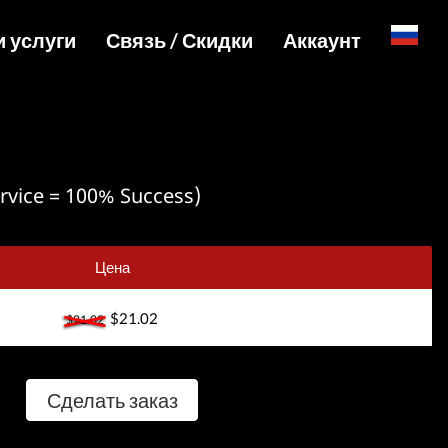
и услуги
Связь / Скидки
Аккаунт
English
уги и цены
Специальные цены и API для сайтов
Вход
ы и активации
Telegram Admin
Регистрация
йл услуги
Telegram Channel
ervice = 100% Success)
Товары
Telegram Chat
агрузки
Telegram Bot
Цена
WhatsApp Admin
$21.02
$21.02
Сделать заказ