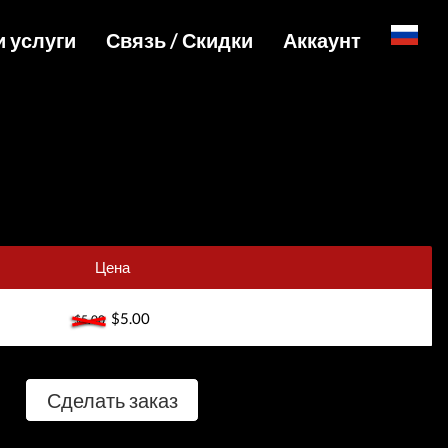
и услуги
Связь / Скидки
Аккаунт
English
уги и цены
Специальные цены и API для сайтов
Вход
ы и активации
Telegram Admin
Регистрация
йл услуги
Telegram Channel
Товары
Telegram Chat
агрузки
Telegram Bot
Цена
WhatsApp Admin
$5.00
$5.00
Сделать заказ