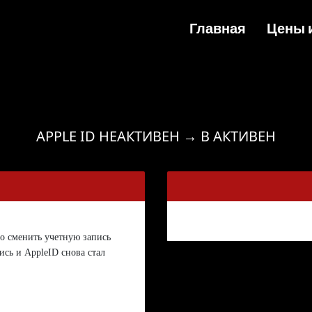
Главная
Цены 
Усл
Кредит
Фа
APPLE ID НЕАКТИВЕН → В АКТИВЕН
З
о сменить учетную запись
ись и AppleID снова стал